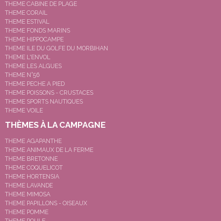
THEME CABINE DE PLAGE
THEME CORAIL
THEME ESTIVAL
THEME FONDS MARINS
THEME HIPPOCAMPE
THEME ILE DU GOLFE DU MORBIHAN
THEME L'ENVOL
THEME LES ALGUES
THEME N°56
THEME PECHE A PIED
THEME POISSONS - CRUSTACES
THEME SPORTS NAUTIQUES
THEME VOILE
THÈMES À LA CAMPAGNE
THEME AGAPANTHE
THEME ANIMAUX DE LA FERME
THEME BRETONNE
THEME COQUELICOT
THEME HORTENSIA
THEME LAVANDE
THEME MIMOSA
THEME PAPILLONS - OISEAUX
THEME POMME
THEME POULE